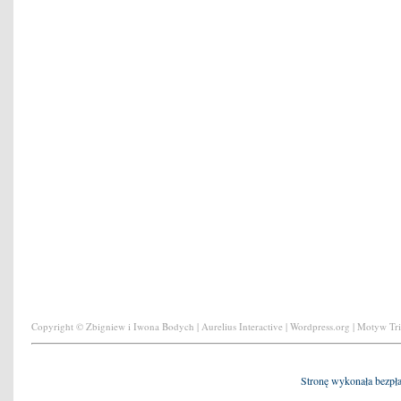
Copyright © Zbigniew i Iwona Bodych | Aurelius Interactive | Wordpress.org | Motyw Tr
Stronę wykonała bezpł