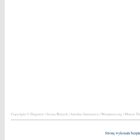
Copyright © Zbigniew i Iwona Bodych | Aurelius Interactive | Wordpress.org | Motyw Tr
Stronę wykonała bezpł