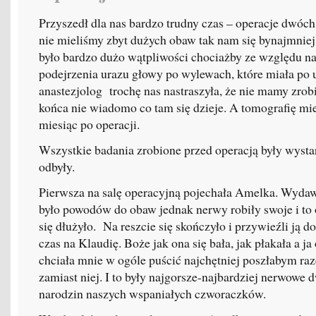
Przyszedł dla nas bardzo trudny czas – operacje dwóc
nie mieliśmy zbyt dużych obaw tak nam się bynajmniej
było bardzo dużo wątpliwości chociażby ze względu na 
podejrzenia urazu głowy po wylewach, które miała po 
anastezjolog trochę nas nastraszyła, że nie mamy zrob
końca nie wiadomo co tam się dzieje. A tomografię m
miesiąc po operacji.
Wszystkie badania zrobione przed operacją były wystar
odbyły.
Pierwsza na salę operacyjną pojechała Amelka. Wyda
było powodów do obaw jednak nerwy robiły swoje i to 
się dłużyło. Na reszcie się skończyło i przywieźli ją d
czas na Klaudię. Boże jak ona się bała, jak płakała a ja
chciała mnie w ogóle puścić najchętniej poszłabym raze
zamiast niej. I to były najgorsze-najbardziej nerwow
narodzin naszych wspaniałych czworaczków.