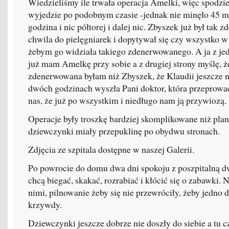
Wiedzieliśmy ile trwała operacja Amelki, więc spodzi
wyjedzie po podobnym czasie -jednak nie minęło 45 min
godzina i nic półtorej i dalej nic. Zbyszek już był tak 
chwila do pielęgniarek i dopytywał się czy wszystko 
żebym go widziała takiego zdenerwowanego. A ja z jedn
już mam Amelkę przy sobie a z drugiej strony myślę, ż
zdenerwowana byłam niż Zbyszek, że Klaudii jeszcze 
dwóch godzinach wyszła Pani doktor, która przeprowad
nas, że już po wszystkim i niedługo nam ją przywiozą.
Operacje były troszkę bardziej skomplikowane niż pl
dziewczynki miały przepuklinę po obydwu stronach.
Zdjęcia ze szpitala dostępne w naszej Galerii.
Po powrocie do domu dwa dni spokoju z poszpitalną dw
chcą biegać, skakać, rozrabiać i kłócić się o zabawki. N
nimi, pilnowanie żeby się nie przewróciły, żeby jedno 
krzywdy.
Dziewczynki jeszcze dobrze nie doszły do siebie a tu 