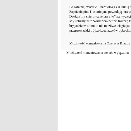
Po ostatniej wizycie u kardiologa z Klaudią ok
Zapalenia płuc i szkarlatyna powodują strasz
Dostaliśmy skierowanie „na cito” na wycięci
Myśleliśmy że z Norbertem będzie troszkę lep
brygadzie w domu to nie możliwe, ciągle ja
przeprowadzki trójka dzieciaczków była cho
Możliwość komentowania
Operacja Klaudii
Możliwość komentowania została wyłączona.