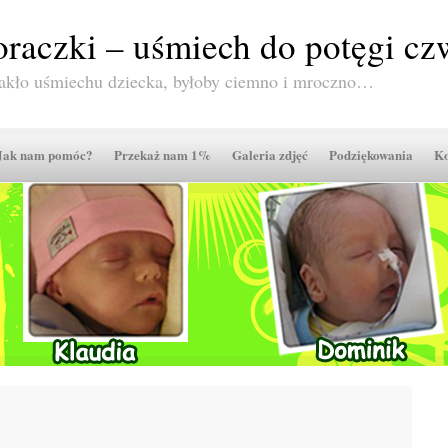
raczki – uśmiech do potęgi czw
akło uśmiechu dziecka, byłoby ciemno i mroczno…
Jak nam pomóc?
Przekaż nam 1%
Galeria zdjęć
Podziękowania
Ko