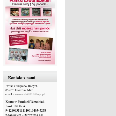
Kontakt z nami
Iwona i Zbigniew Bodych
05-825 Grodzisk Maz.
email:
czworaczki2010@wp.pl
Konto w Fundacji Wcześniak:
Bank PKO S.A.
94124063511111001040343238
z dopiskiem „Darowizna na: