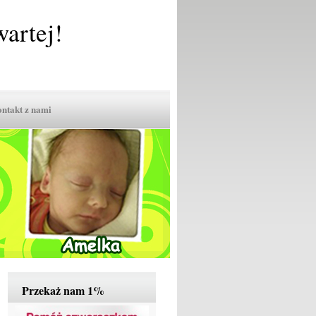
artej!
ntakt z nami
Przekaż nam 1%