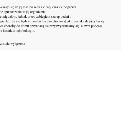
azało się że jej stan po woli ale cały czas się pogarsza.
ne spustoszenia w jej organizmie.
e migdałów, jednak przed zabiegiem szereg badań .
iej tzn. że nie będzie nam tak bardzo chorował jak dzieciaki ale przy takiej
kieś choroby do domu przynoszą ale przyzwyczailiśmy się. Nawet podczas
ra łącznie z najmłodszym.
została wyłączona