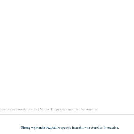
Interactive | Wordpress.org | Motyw Trippygreen modified by Aurelius
Stronę wykonała bezpłatnie
.
agencja interaktywna
Aurelius Interactive