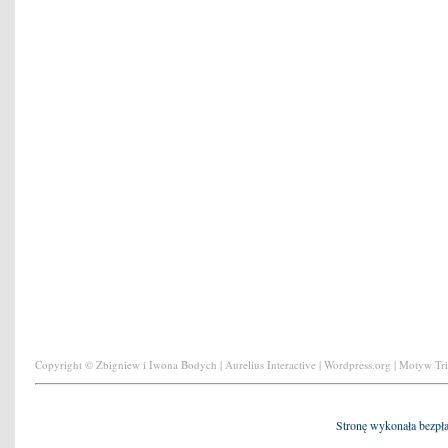
Copyright © Zbigniew i Iwona Bodych | Aurelius Interactive | Wordpress.org | Motyw Tr
Stronę wykonała bezpł