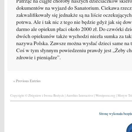
Patrząc na ciągłe choroby naszych dzieciaczków skier
dokumentów na wyjazd do Sanatorium. Ciekawa rzecz 
zakwalifikowały się jednakże są na liście oczekujących
potrwa. Ale i tak nic z tego nie będzie gdyż jak się dow
darmo ale opiekun płaci około 2000 zł. Do czwórki dzi
dwóch opiekunów także wychodzi niezła sumka za taki 
nazywa Polska. Zawsze można wysłać dzieci same na t
Coś w tym słynnym powiedzeniu prawdy jest „Żeby ch
zdrowie i pieniądze”.
« Previous Entries
Copyright © Zbigniew i Iwona Bodych | Aurelius Interactive | Wordpress.org | Motyw Tr
Stronę wykonała bezpł