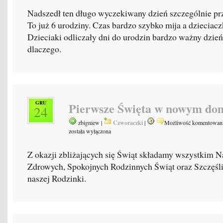
Nadszedł ten długo wyczekiwany dzień szczególnie prz
To już 6 urodziny. Czas bardzo szybko mija a dzieciaczk
Dzieciaki odliczały dni do urodzin bardzo ważny dzie
dlaczego.
GRU
Pierwsze Święta w nowym do
24
zbigniew |
Czworaczki
|
Możliwość komentowan
została wyłączona
Z okazji zbliżających się Świąt składamy wszystkim N
Zdrowych, Spokojnych Rodzinnych Świąt oraz Szczęśl
naszej Rodzinki.