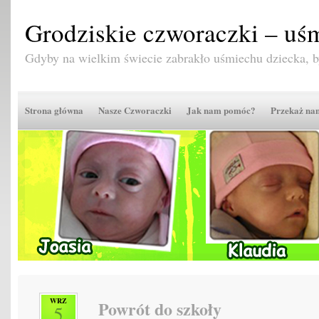
Grodziskie czworaczki – uśm
Gdyby na wielkim świecie zabrakło uśmiechu dziecka,
Strona główna
Nasze Czworaczki
Jak nam pomóc?
Przekaż n
WRZ
Powrót do szkoły
5