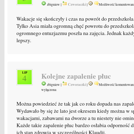
zbigniew |
Czworaczki
|
Możliwość komentowan
Wakacje się skończyły i czas na powrót do przedszkola
Tylko Asia miała ogromną chęć powrotu do przedszkola 
ogromnego entuzjazmu poszła na zajęcia. Jednak każdy 
lepszy.
LIP
Kolejne zapalenie płuc
4
zbigniew |
Czworaczki
|
Możliwość komentowan
wyłączona
Można powiedzieć że tak jak co roku dopada nas zapale
Wydawało by się że lato jest okresem kiedy można w sp
wakacjami, zabawami na dworze a tu niestety nie omin
Każde takie zapalenie płuc bardzo osłabia odporność d
ich stan zdrowia w szczególności Klaudii.