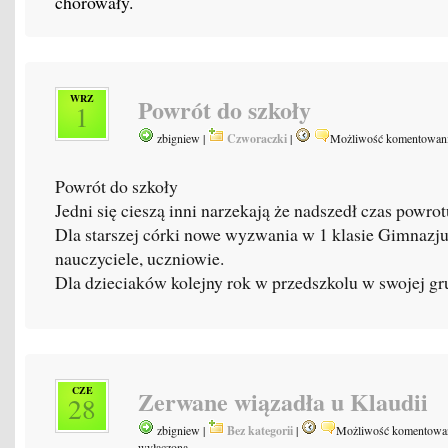
chorowały.
WRZ
Powrót do szkoły
1
zbigniew |
Czworaczki
|
Możliwość komentowan
Powrót do szkoły
Jedni się cieszą inni narzekają że nadszedł czas powrot
Dla starszej córki nowe wyzwania w 1 klasie Gimnazj
nauczyciele, uczniowie.
Dla dzieciaków kolejny rok w przedszkolu w swojej gr
CZE
Zerwane wiązadła u Klaudii
28
zbigniew |
Bez kategorii
|
Możliwość komentowa
wyłączona