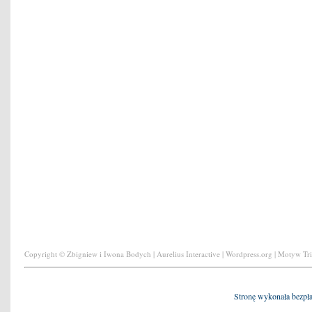
Copyright © Zbigniew i Iwona Bodych | Aurelius Interactive | Wordpress.org | Motyw Tr
Stronę wykonała bezpł