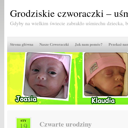
Grodziskie czworaczki – uśm
Gdyby na wielkim świecie zabrakło uśmiechu dziecka,
Strona główna
Nasze Czworaczki
Jak nam pomóc?
Przekaż n
STY
Czwarte urodziny
19