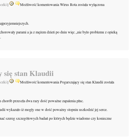
czki
|
Możliwość komentowania
Wirus Rota
została wyłączona
najprzyjemniejszych.
ki chorowały parami a ja z mężem dzień po dniu więc „nie było problemu z opieką
.
 się stan Klaudii
czki
|
Możliwość komentowania
Pogarszający się stan Klaudii
została
h chorób przeszła dwa razy dość poważne zapalenia płuc.
audii wykazało iż mogły one w dość poważny stopniu uszkodzić jej serce.
onać szereg szczegółowych badań po których będzie wiadomo czy konieczne