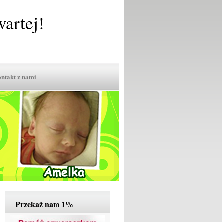
artej!
ntakt z nami
Przekaż nam 1%