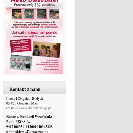
Kontakt z nami
Iwona i Zbigniew Bodych
05-825 Grodzisk Maz.
email:
czworaczki2010@wp.pl
Konto w Fundacji Wcześniak:
Bank PKO S.A.
94124063511111001040343238
z dopiskiem „Darowizna na: