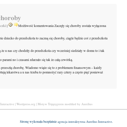
choroby
czki
|
Możliwość komentowania
Zaczęły się choroby
została wyłączona
 dziecko do przedszkola to zaczną się choroby, ciągle będzie coś z przedszkola
icą że u nas czy chodziły do przedszkola czy wcześniej siedziały w domu to i tak
 parami no i czasami zdarzało się tak że całą czwórką.
rka przeszłą chorobę. Wiadomo wiąże się to z problemem finansowym – każdy
tują lekarstwa a u nas trzeba to pomnożyć razy cztery a często pięć ponieważ
Interactive | Wordpress.org | Motyw Trippygreen modified by Aurelius
Stronę wykonała bezpłatnie
.
agencja interaktywna
Aurelius Interactive