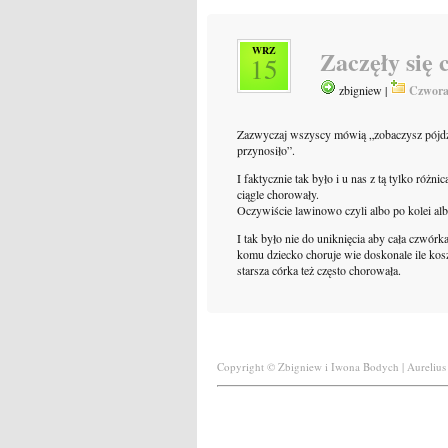
WRZ
Zaczęły się 
15
zbigniew |
Czwora
Zazwyczaj wszyscy mówią „zobaczysz pójdzie
przynosiło”.
I faktycznie tak było i u nas z tą tylko różn
ciągle chorowały.
Oczywiście lawinowo czyli albo po kolei albo
I tak było nie do uniknięcia aby cała czwó
komu dziecko choruje wie doskonale ile kosz
starsza córka też często chorowała.
Copyright © Zbigniew i Iwona Bodych | Aurelius 