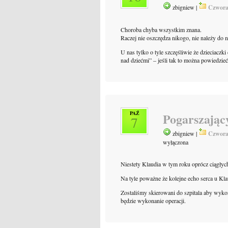
zbigniew |
Czwora
Choroba chyba wszystkim znana.
Raczej nie oszczędza nikogo, nie należy do 
U nas tylko o tyle szczęśliwie że dzieciacz
nad dziećmi” – jeśli tak to można powiedzieć
PAŹ
Pogarszający
7
zbigniew |
Czwora
wyłączona
Niestety Klaudia w tym roku oprócz ciągłyc
Na tyle poważne że kolejne echo serca u Kl
Zostaliśmy skierowani do szpitala aby wyk
będzie wykonanie operacji.