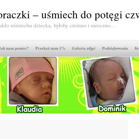
raczki – uśmiech do potęgi czw
akło uśmiechu dziecka, byłoby ciemno i mroczno…
Jak nam pomóc?
Przekaż nam 1%
Galeria zdjęć
Podziękowania
Ko